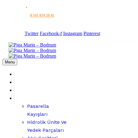
Sorunuz mu var?
0 541 859 28 41
Konacık Mah. Gazderesi Cad. Kanberler Sok. No:6/12 BODRUM
Twitter
Facebook-f
Instagram
Pinterest
En
Menu
Ana Sayfa
Hakkımızda
Hizmetlerimiz
Market
Pasarella
Kayışları
Hidrolik Ünite Ve
Yedek Parçaları