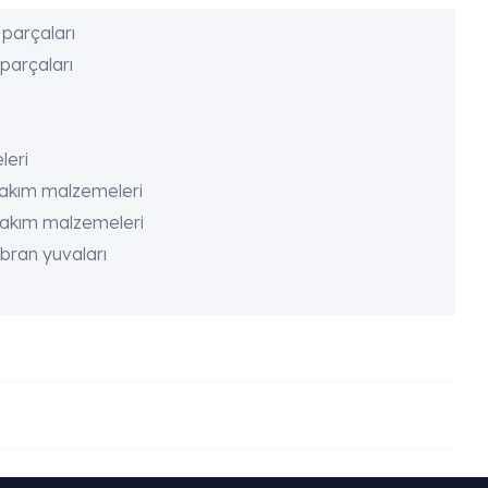
parçaları
parçaları
leri
bakım malzemeleri
bakım malzemeleri
ran yuvaları